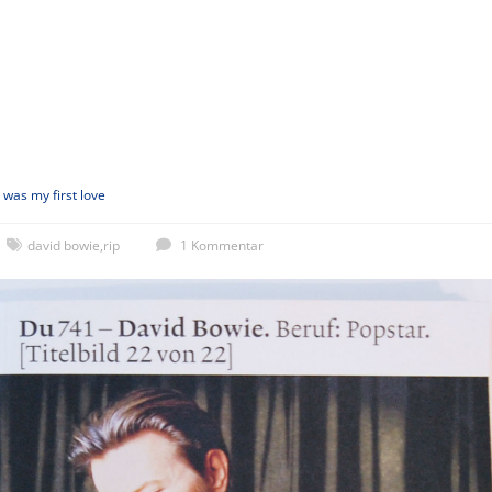
 was my first love
david bowie
,
rip
1 Kommentar