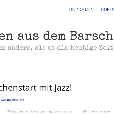
DIE NOTIZEN.
HÖREN
en aus dem Barsc
nz anders, als es die heutige Zeit
henstart mit Jazz!
 was my first love
jazz
,
Leonard Cohen
,
montag
,
rip
,
wochenstart
0 Kommentare