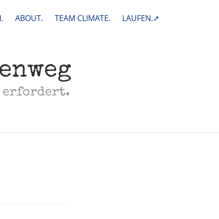
.
ABOUT.
TEAM CLIMATE.
LAUFEN.➚
henweg
 erfordert.