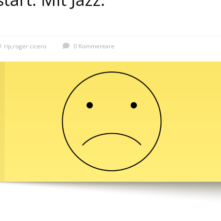
rip
,
roger cicero
0 Kommentare