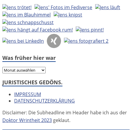
Was früher hier war
Was
früher
JURISTISCHES GEDÖNS.
hier
war
IMPRESSUM
DATENSCHUTZERKLÄRUNG
Disclaimer: Die Subheadline im Header habe ich aus der
Doktor Wrintheit 2023
geklaut.