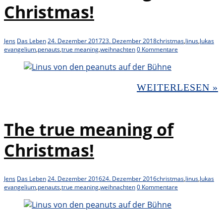
Christmas!
Jens
Das Leben
24. Dezember 2017
23. Dezember 2018
christmas
,
linus
,
lukas
evangelium
,
penauts
,
true meaning
,
weihnachten
0 Kommentare
WEITERLESEN »
The true meaning of
Christmas!
Jens
Das Leben
24. Dezember 2016
24. Dezember 2016
christmas
,
linus
,
lukas
evangelium
,
penauts
,
true meaning
,
weihnachten
0 Kommentare