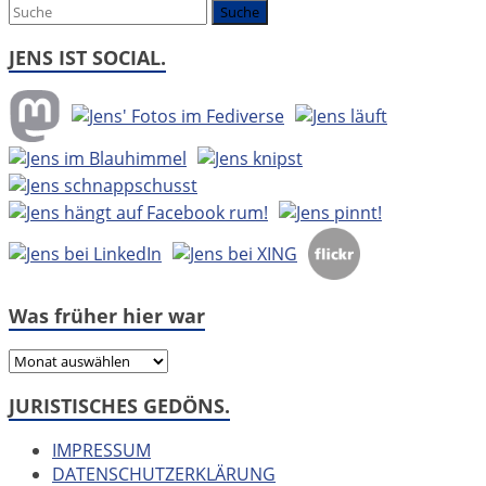
JENS IST SOCIAL.
Was früher hier war
Was
früher
JURISTISCHES GEDÖNS.
hier
war
IMPRESSUM
DATENSCHUTZERKLÄRUNG