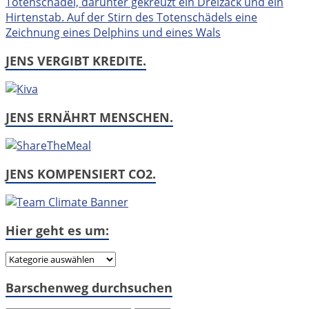
JENS VERGIBT KREDITE.
JENS ERNÄHRT MENSCHEN.
JENS KOMPENSIERT CO2.
Hier geht es um:
Hier
geht
Barschenweg durchsuchen
es
um: