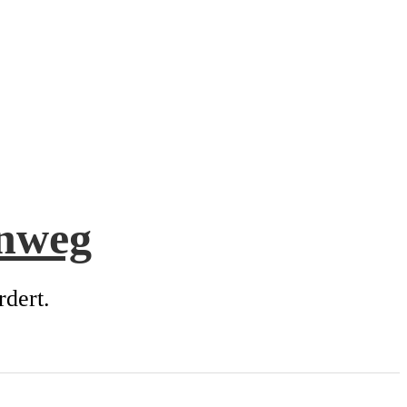
enweg
rdert.