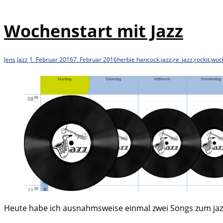
Wochenstart mit Jazz
Jens
Jazz
1. Februar 2016
7. Februar 2016
herbie hancock
,
jazz
,
re_jazz
,
rockit
,
woc
Heute habe ich ausnahmsweise einmal zwei Songs zum jazz