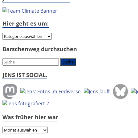
Hier geht es um:
Hier
geht
Barschenweg durchsuchen
es
um:
JENS IST SOCIAL.
Was früher hier war
Was
früher