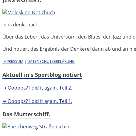
JENS NOTIERT.
Jens denkt nach.
Über das Leben, das Universum, den Blues, den Jazz und d
Und notiert das Ergebnis der Denkerei dann ab und an hier 
IMPRESSUM
|
DATENSCHUTZERKLÄRUNG
Aktuell in’s Sportblog notiert
➜ Oooops? I did it again. Teil 2.
➜ Oooops? I did it again. Teil 1.
Das Mutterschiff.