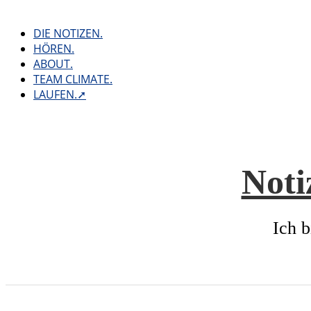
Skip
to
DIE NOTIZEN.
content
HÖREN.
ABOUT.
TEAM CLIMATE.
LAUFEN.➚
Noti
Ich b