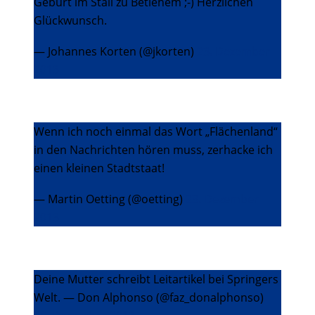
Geburt im Stall zu Betlehem ;-) Herzlichen
Glückwunsch.
— Johannes Korten (@jkorten)
23. Dezember
2013
Wenn ich noch einmal das Wort „Flächenland“
in den Nachrichten hören muss, zerhacke ich
einen kleinen Stadtstaat!
— Martin Oetting (@oetting)
23. Dezember
2013
Deine Mutter schreibt Leitartikel bei Springers
Welt. — Don Alphonso (@faz_donalphonso)