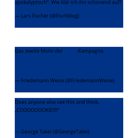
apokalyptisch“. Wie klär ich ihn schonend auf?
— Lars Fischer (@Fischblog)
29. Dezember
2013
Das zweite Motiv der
#CSU
-Kampagne.
#Hoeneß
#Seehofer
pic.twitter.com/xxa8Ly2IQ9
— Friedemann Weise (@FriedemannWeise)
28.
Dezember 2013
Does anyone else see this and think,
„COOOOOOOKIE!!!!“
pic.twitter.com/Jb5aGYXCIu
— George Takei (@GeorgeTakei)
27. Dezember