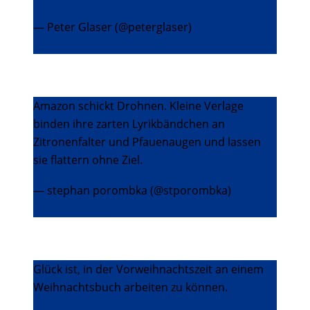
— Peter Glaser (@peterglaser)
2. Dezember
2013
Amazon schickt Drohnen. Kleine Verlage
binden ihre zarten Lyrikbändchen an
Zitronenfalter und Pfauenaugen und lassen
sie flattern ohne Ziel.
— stephan porombka (@stporombka)
2.
Dezember 2013
Glück ist, in der Vorweihnachtszeit an einem
Weihnachtsbuch arbeiten zu können.
#Scrooge
pic.twitter.com/nG8jgLoc6n