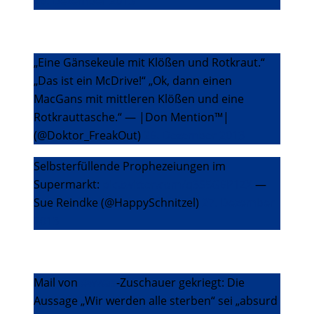
26. Dezember 2013
„Eine Gänsekeule mit Klößen und Rotkraut.“
„Das ist ein McDrive!“ „Ok, dann einen
MacGans mit mittleren Klößen und eine
Rotkrauttasche.“ — |Don Mention™|
(@Doktor_FreakOut)
26. Dezember 2013
Selbsterfüllende Prophezeiungen im
Supermarkt:
pic.twitter.com/q3S5G6P1ZX
—
Sue Reindke (@HappySchnitzel)
27. Dezember
2013
Mail von
#wwas
-Zuschauer gekriegt: Die
Aussage „Wir werden alle sterben“ sei „absurd