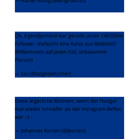
— Rainer König (@kinghaunst)
16. Dezember
2013
Oh, irgendjemand war gerade unser 140.000er
Follower. Vielleicht eine Katze aus Bielefeld?
Willkommen auf jeden Fall, unbekannte
Person!
— taz (@tazgezwitscher)
16. Dezember 2013
Diese ärgerliche Moment, wenn der Hunger
mal wieder schneller als der instagram-Reflex
war :-)
— Johannes Korten (@jkorten)
19. Dezember
2013