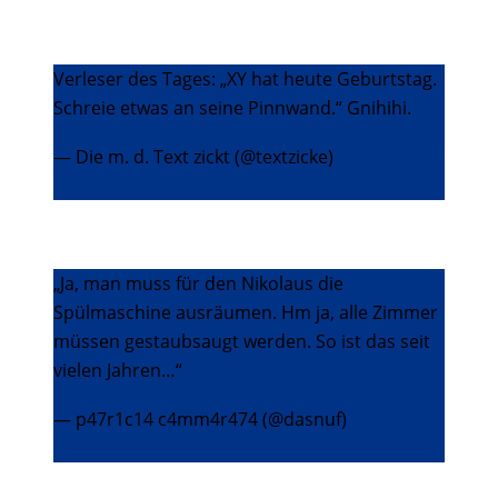
Verleser des Tages: „XY hat heute Geburtstag.
Schreie etwas an seine Pinnwand.“ Gnihihi.
— Die m. d. Text zickt (@textzicke)
2. Dezember
2013
„Ja, man muss für den Nikolaus die
Spülmaschine ausräumen. Hm ja, alle Zimmer
müssen gestaubsaugt werden. So ist das seit
vielen Jahren…“
— p47r1c14 c4mm4r474 (@dasnuf)
5.
Dezember 2013