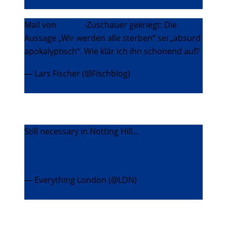
2013
Mail von
#wwas
-Zuschauer gekriegt: Die
Aussage „Wir werden alle sterben“ sei „absurd
apokalyptisch“. Wie klär ich ihn schonend auf?
— Lars Fischer (@Fischblog)
29. Dezember
2013
Still necessary in Notting Hill…
http://t.co/TmkE45g5H8
pic.twitter.com/dHzhNwjybQ
— Everything London (@LDN)
30. Dezember
2013