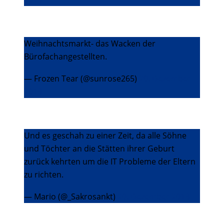
Weihnachtsmarkt- das Wacken der
Bürofachangestellten.
— Frozen Tear (@sunrose265)
20. Dezember
2013
Und es geschah zu einer Zeit, da alle Söhne
und Töchter an die Stätten ihrer Geburt
zurück kehrten um die IT Probleme der Eltern
zu richten.
— Mario (@_Sakrosankt)
20. Dezember 2013