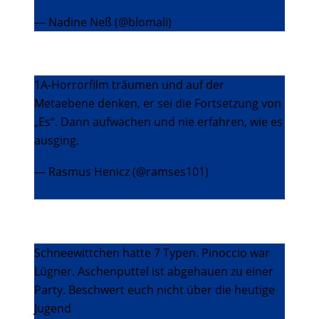
— Nadine Neß (@blomali)
12. Dezember 2013
1A-Horrorfilm träumen und auf der
Metaebene denken, er sei die Fortsetzung von
„Es“. Dann aufwachen und nie erfahren, wie es
ausging.
#sosad
— Rasmus Henicz (@ramses101)
12.
Dezember 2013
Schneewittchen hatte 7 Typen. Pinoccio war
Lügner. Aschenputtel ist abgehauen zu einer
Party. Beschwert euch nicht über die heutige
Jugend