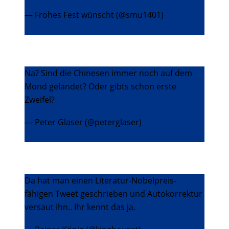
— Frohes Fest wünscht (@smu1401)
13.
Dezember 2013
Na? Sind die Chinesen immer noch auf dem
Mond gelandet? Oder gibts schon erste
Zweifel?
— Peter Glaser (@peterglaser)
16. Dezember
2013
Da hat man einen Literatur-Nobelpreis-
fähigen Tweet geschrieben und Autokorrektur
versaut ihn.. Ihr kennt das ja.