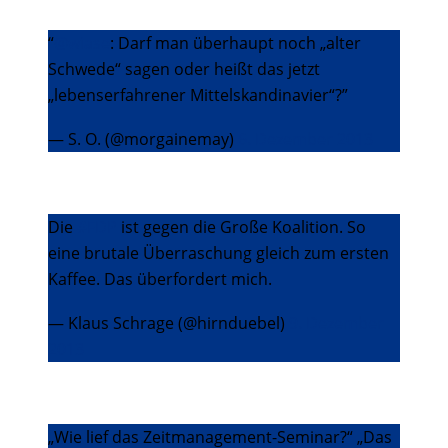
“
@wiase
: Darf man überhaupt noch „alter
Schwede“ sagen oder heißt das jetzt
„lebenserfahrener Mittelskandinavier“?”
— S. O. (@morgainemay)
6. Dezember 2013
Die
#FDP
ist gegen die Große Koalition. So
eine brutale Überraschung gleich zum ersten
Kaffee. Das überfordert mich.
— Klaus Schrage (@hirnduebel)
9. Dezember
2013
„Wie lief das Zeitmanagement-Seminar?“ „Das