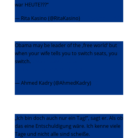
war HEUTE???“
— Rita Kasino (@RitaKasino)
9. Dezember 2013
Obama may be leader of the ‚free world‘ but
when your wife tells you to switch seats, you
switch.
#MandelaMemorial
pic.twitter.com/hAB7EEFmGX
— Ahmed Kadry (@AhmedKadry)
10.
Dezember 2013
„Ich bin doch auch nur ein Tag!“, sagt er. Als ob
das eine Entschuldigung wäre. Ich kenne viele
Tage und nicht alle sind scheiße.