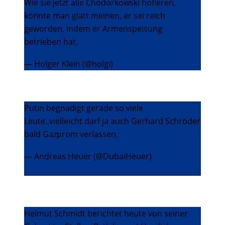
Wie sie jetzt alle Chodorkowski hofieren,
könnte man glatt meinen, er sei reich
geworden, indem er Armenspeisung
betrieben hat.
— Holger Klein (@holgi)
22. Dezember 2013
Putin begnadigt gerade so viele
Leute..vielleicht darf ja auch Gerhard Schröder
bald Gazprom verlassen.
— Andreas Heuer (@DubaiHeuer)
23.
Dezember 2013
Helmut Schmidt berichtet heute von seiner