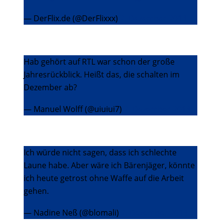
— DerFlix.de (@DerFlixxx)
2. Dezember 2013
Hab gehört auf RTL war schon der große
Jahresrückblick. Heißt das, die schalten im
Dezember ab?
— Manuel Wolff (@uiuiui7)
2. Dezember 2013
Ich würde nicht sagen, dass ich schlechte
Laune habe. Aber wäre ich Bärenjäger, könnte
ich heute getrost ohne Waffe auf die Arbeit
gehen.
— Nadine Neß (@blomali)
2. Dezember 2013