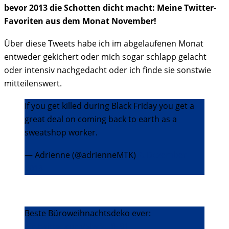
bevor 2013 die Schotten dicht macht: Meine Twitter-
Favoriten aus dem Monat November!
Über diese Tweets habe ich im abgelaufenen Monat
entweder gekichert oder mich sogar schlapp gelacht
oder intensiv nachgedacht oder ich finde sie sonstwie
mitteilenswert.
If you get killed during Black Friday you get a
great deal on coming back to earth as a
sweatshop worker.
— Adrienne (@adrienneMTK)
2. Dezember
2013
Beste Büroweihnachtsdeko ever:
pic.twitter.com/5IwfkUfH81