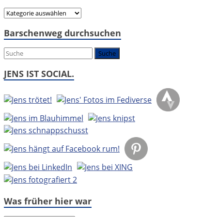
Hier
geht
Barschenweg durchsuchen
es
um:
JENS IST SOCIAL.
Was früher hier war