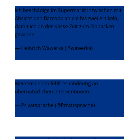
Ich beschädige im Supermarkt inzwischen mit
Absicht den Barcode an ein bis zwei Artikeln,
damit ich an der Kasse Zeit zum Einpacken
gewinne.
— Heinrich Wawerka (@wawerka)
21.
Dezember 2013
Meinem Leben fehlt es eindeutig an
übernatürlichen Interventionen.
— Privatsprache (@Privatsprache)
22.
Dezember 2013