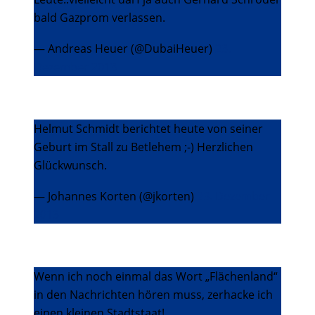
bald Gazprom verlassen.
— Andreas Heuer (@DubaiHeuer)
23.
Dezember 2013
Helmut Schmidt berichtet heute von seiner
Geburt im Stall zu Betlehem ;-) Herzlichen
Glückwunsch.
— Johannes Korten (@jkorten)
23. Dezember
2013
Wenn ich noch einmal das Wort „Flächenland“
in den Nachrichten hören muss, zerhacke ich
einen kleinen Stadtstaat!