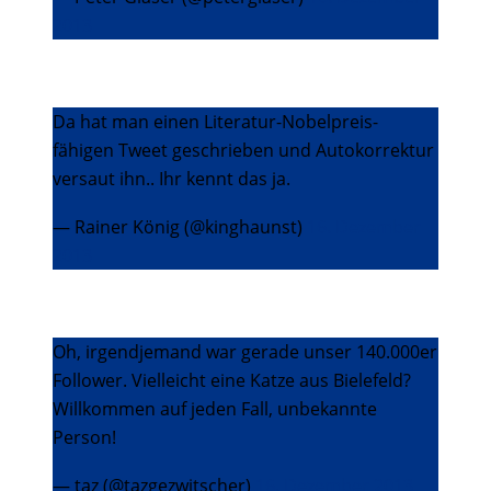
2013
Da hat man einen Literatur-Nobelpreis-
fähigen Tweet geschrieben und Autokorrektur
versaut ihn.. Ihr kennt das ja.
— Rainer König (@kinghaunst)
16. Dezember
2013
Oh, irgendjemand war gerade unser 140.000er
Follower. Vielleicht eine Katze aus Bielefeld?
Willkommen auf jeden Fall, unbekannte
Person!
— taz (@tazgezwitscher)
16. Dezember 2013