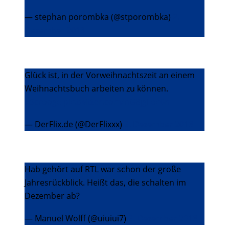
— stephan porombka (@stporombka)
2.
Dezember 2013
Glück ist, in der Vorweihnachtszeit an einem
Weihnachtsbuch arbeiten zu können.
#Scrooge
pic.twitter.com/nG8jgLoc6n
— DerFlix.de (@DerFlixxx)
2. Dezember 2013
Hab gehört auf RTL war schon der große
Jahresrückblick. Heißt das, die schalten im
Dezember ab?
— Manuel Wolff (@uiuiui7)
2. Dezember 2013