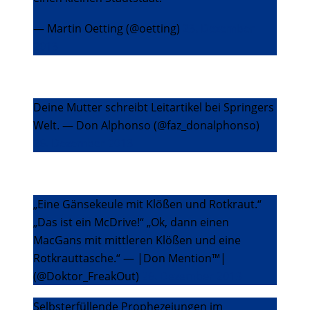
— Martin Oetting (@oetting)
23. Dezember
2013
Deine Mutter schreibt Leitartikel bei Springers
Welt. — Don Alphonso (@faz_donalphonso)
26. Dezember 2013
„Eine Gänsekeule mit Klößen und Rotkraut.“
„Das ist ein McDrive!“ „Ok, dann einen
MacGans mit mittleren Klößen und eine
Rotkrauttasche.“ — |Don Mention™|
(@Doktor_FreakOut)
26. Dezember 2013
Selbsterfüllende Prophezeiungen im