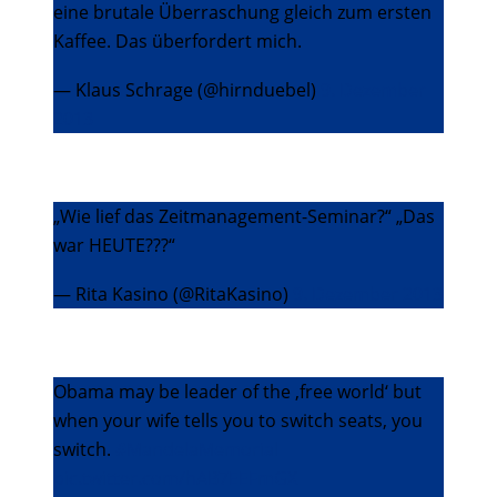
eine brutale Überraschung gleich zum ersten
Kaffee. Das überfordert mich.
— Klaus Schrage (@hirnduebel)
9. Dezember
2013
„Wie lief das Zeitmanagement-Seminar?“ „Das
war HEUTE???“
— Rita Kasino (@RitaKasino)
9. Dezember 2013
Obama may be leader of the ‚free world‘ but
when your wife tells you to switch seats, you
switch.
#MandelaMemorial
pic.twitter.com/hAB7EEFmGX