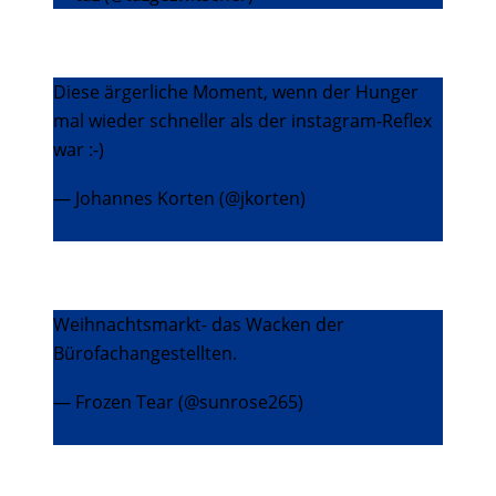
Diese ärgerliche Moment, wenn der Hunger
mal wieder schneller als der instagram-Reflex
war :-)
— Johannes Korten (@jkorten)
19. Dezember
2013
Weihnachtsmarkt- das Wacken der
Bürofachangestellten.
— Frozen Tear (@sunrose265)
20. Dezember
2013