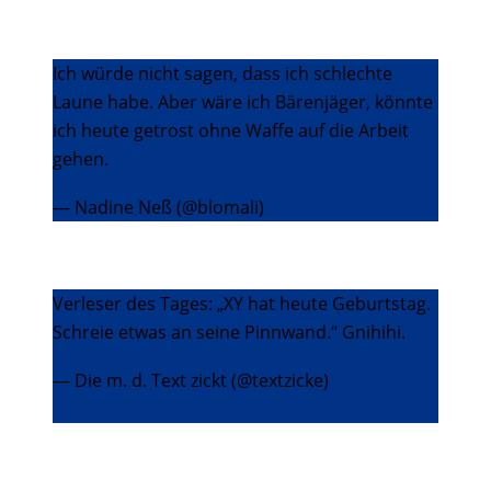
Ich würde nicht sagen, dass ich schlechte
Laune habe. Aber wäre ich Bärenjäger, könnte
ich heute getrost ohne Waffe auf die Arbeit
gehen.
— Nadine Neß (@blomali)
2. Dezember 2013
Verleser des Tages: „XY hat heute Geburtstag.
Schreie etwas an seine Pinnwand.“ Gnihihi.
— Die m. d. Text zickt (@textzicke)
2. Dezember
2013