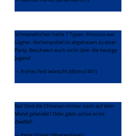
Dezember 2013
Schneewittchen hatte 7 Typen. Pinoccio war
Lügner. Aschenputtel ist abgehauen zu einer
Party. Beschwert euch nicht über die heutige
Jugend
— Frohes Fest wünscht (@smu1401)
13.
Dezember 2013
Na? Sind die Chinesen immer noch auf dem
Mond gelandet? Oder gibts schon erste
Zweifel?
— Peter Glaser (@peterglaser)
16. Dezember