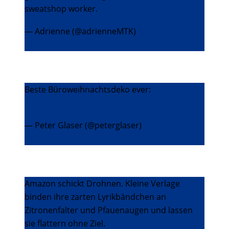
sweatshop worker.
— Adrienne (@adrienneMTK)
2. Dezember
2013
Beste Büroweihnachtsdeko ever:
pic.twitter.com/5IwfkUfH81
— Peter Glaser (@peterglaser)
2. Dezember
2013
Amazon schickt Drohnen. Kleine Verlage
binden ihre zarten Lyrikbändchen an
Zitronenfalter und Pfauenaugen und lassen
sie flattern ohne Ziel.