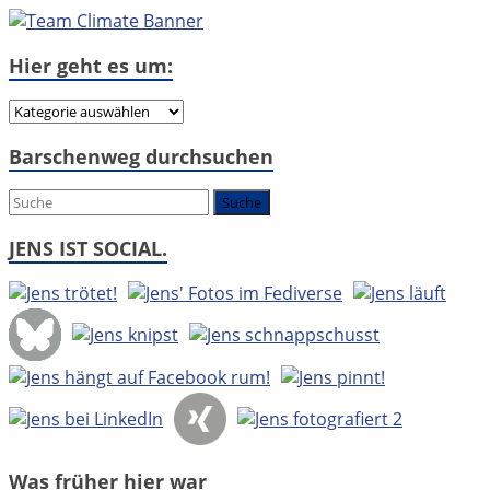
Hier geht es um:
Hier
geht
Barschenweg durchsuchen
es
um:
JENS IST SOCIAL.
Was früher hier war