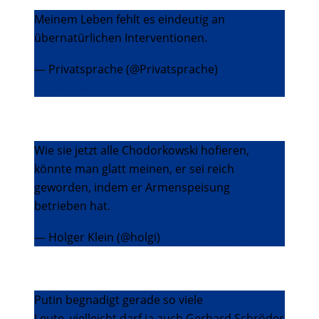
Meinem Leben fehlt es eindeutig an
übernatürlichen Interventionen.
— Privatsprache (@Privatsprache)
22.
Dezember 2013
Wie sie jetzt alle Chodorkowski hofieren,
könnte man glatt meinen, er sei reich
geworden, indem er Armenspeisung
betrieben hat.
— Holger Klein (@holgi)
22. Dezember 2013
Putin begnadigt gerade so viele
Leute..vielleicht darf ja auch Gerhard Schröder