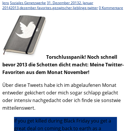
Jens
Soziales Genetzwerke
31. Dezember 2013
2. Januar
2014
2013
,
dezember
,
favorites
,
gezwitscher
,
lieblinge
,
twitter
0 Kommentare
Torschlusspanik! Noch schnell
bevor 2013 die Schotten dicht macht: Meine Twitter-
Favoriten aus dem Monat November!
Über diese Tweets habe ich im abgelaufenen Monat
entweder gekichert oder mich sogar schlapp gelacht
oder intensiv nachgedacht oder ich finde sie sonstwie
mitteilenswert.
If you get killed during Black Friday you get a
great deal on coming back to earth as a