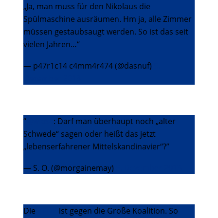
„Ja, man muss für den Nikolaus die
Spülmaschine ausräumen. Hm ja, alle Zimmer
müssen gestaubsaugt werden. So ist das seit
vielen Jahren…“
— p47r1c14 c4mm4r474 (@dasnuf)
5.
Dezember 2013
“
@wiase
: Darf man überhaupt noch „alter
Schwede“ sagen oder heißt das jetzt
„lebenserfahrener Mittelskandinavier“?”
— S. O. (@morgainemay)
6. Dezember 2013
Die
#FDP
ist gegen die Große Koalition. So