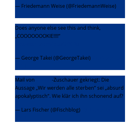
— Friedemann Weise (@FriedemannWeise)
28.
Dezember 2013
Does anyone else see this and think,
„COOOOOOOKIE!!!!“
pic.twitter.com/Jb5aGYXCIu
— George Takei (@GeorgeTakei)
27. Dezember
2013
Mail von
#wwas
-Zuschauer gekriegt: Die
Aussage „Wir werden alle sterben“ sei „absurd
apokalyptisch“. Wie klär ich ihn schonend auf?
— Lars Fischer (@Fischblog)
29. Dezember
2013