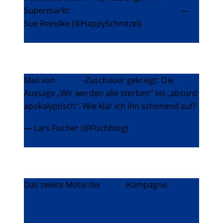
Supermarkt:
pic.twitter.com/q3S5G6P1ZX
—
Sue Reindke (@HappySchnitzel)
27. Dezember
2013
Mail von
#wwas
-Zuschauer gekriegt: Die
Aussage „Wir werden alle sterben“ sei „absurd
apokalyptisch“. Wie klär ich ihn schonend auf?
— Lars Fischer (@Fischblog)
29. Dezember
2013
Das zweite Motiv der
#CSU
-Kampagne.
#Hoeneß
#Seehofer
pic.twitter.com/xxa8Ly2IQ9