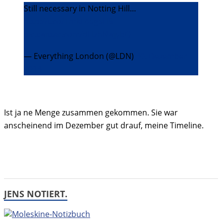
Still necessary in Notting Hill…
http://t.co/TmkE45g5H8
pic.twitter.com/dHzhNwjybQ
— Everything London (@LDN)
30. Dezember
2013
Ist ja ne Menge zusammen gekommen. Sie war
anscheinend im Dezember gut drauf, meine Timeline.
JENS NOTIERT.