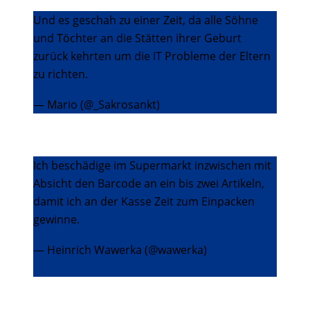
Und es geschah zu einer Zeit, da alle Söhne
und Töchter an die Stätten ihrer Geburt
zurück kehrten um die IT Probleme der Eltern
zu richten.
— Mario (@_Sakrosankt)
20. Dezember 2013
Ich beschädige im Supermarkt inzwischen mit
Absicht den Barcode an ein bis zwei Artikeln,
damit ich an der Kasse Zeit zum Einpacken
gewinne.
— Heinrich Wawerka (@wawerka)
21.
Dezember 2013