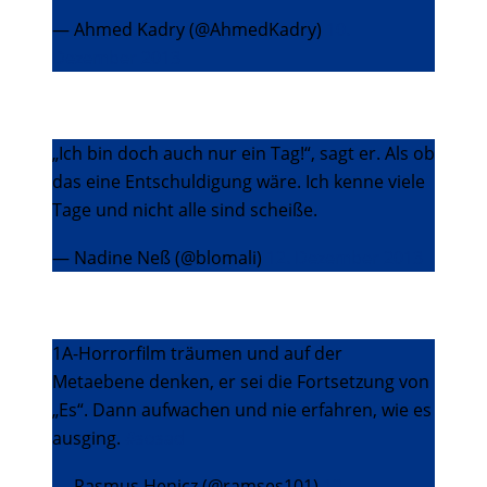
— Ahmed Kadry (@AhmedKadry)
10.
Dezember 2013
„Ich bin doch auch nur ein Tag!“, sagt er. Als ob
das eine Entschuldigung wäre. Ich kenne viele
Tage und nicht alle sind scheiße.
— Nadine Neß (@blomali)
12. Dezember 2013
1A-Horrorfilm träumen und auf der
Metaebene denken, er sei die Fortsetzung von
„Es“. Dann aufwachen und nie erfahren, wie es
ausging.
#sosad
— Rasmus Henicz (@ramses101)
12.