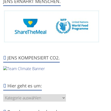
JENS ERNÄHRT MENSCHEN.
JENS KOMPENSIERT CO2.
Hier geht es um:
Hier
geht
es