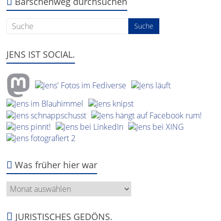
um:
Barschenweg durchsuchen
JENS IST SOCIAL.
Was früher hier war
Was
früher
hier
war
JURISTISCHES GEDÖNS.