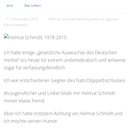
Jens
Das Leben
11. November 2015
Helmut Schmidt
,
Nachruf
,
politik
,
rip
,
zigarette
0 Kommentare
Ich halte einige „gesetzliche Auswüchse des Deutschen
Herbst“ bis heute für extrem undemokratisch und teilweise
sogar für verfassungsfeindlich.
Ich war entschiedener Gegner des Nato Doppelbschlusses.
Als Jugendlicher und Linker blieb mir Helmut Schmidt
immer etwas fremd.
Aber ich hatte trotzdem Achtung vor Helmut Schmidt und
ich mochte seinen Humor.