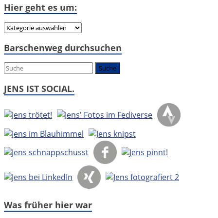
Hier geht es um:
Hier
geht
Barschenweg durchsuchen
es
um:
JENS IST SOCIAL.
Was früher hier war