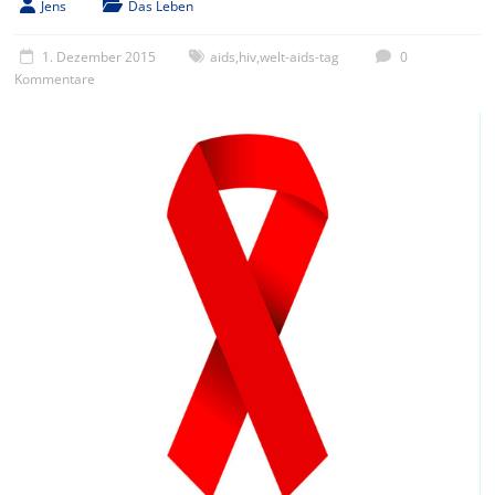
Jens
Das Leben
1. Dezember 2015
aids
,
hiv
,
welt-aids-tag
0
Kommentare