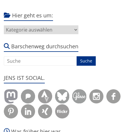
Hier geht es um:
Hier
geht
es
um:
Barschenweg durchsuchen
JENS IST SOCIAL.
Was früher hier war