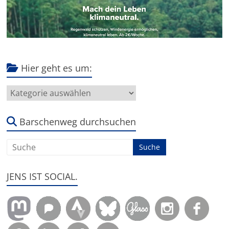
Hier geht es um:
Hier
geht
es
um:
Barschenweg durchsuchen
JENS IST SOCIAL.