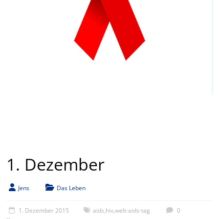
1. Dezember
Jens
Das Leben
1. Dezember 2015
aids
,
hiv
,
welt-aids-tag
0