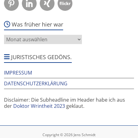
Was früher hier war
Was
früher
hier
war
JURISTISCHES GEDÖNS.
IMPRESSUM
DATENSCHUTZERKLÄRUNG
Disclaimer: Die Subheadline im Header habe ich aus
der
Doktor Wrintheit 2023
geklaut.
Copyright © 2026 Jens Schmidt