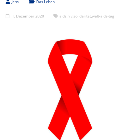
Jens
Das Leben
1. Dezember 2020
aids
,
hiv
,
solidarität
,
welt-aids-tag