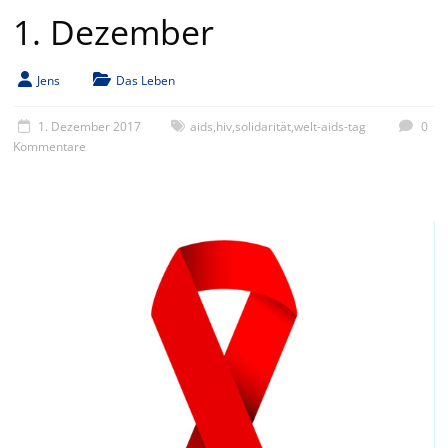
1. Dezember
Jens
Das Leben
1. Dezember 2017
aids
,
hiv
,
solidarität
,
welt-aids-tag
0
Kommentare