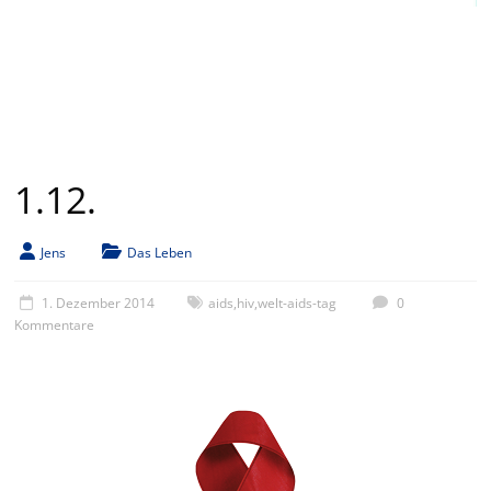
1.12.
Jens
Das Leben
1. Dezember 2014
aids
,
hiv
,
welt-aids-tag
0
Kommentare