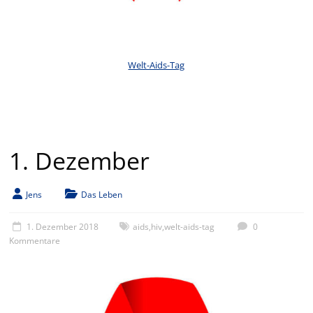
Welt-Aids-Tag
1. Dezember
Jens
Das Leben
1. Dezember 2018
aids
,
hiv
,
welt-aids-tag
0
Kommentare