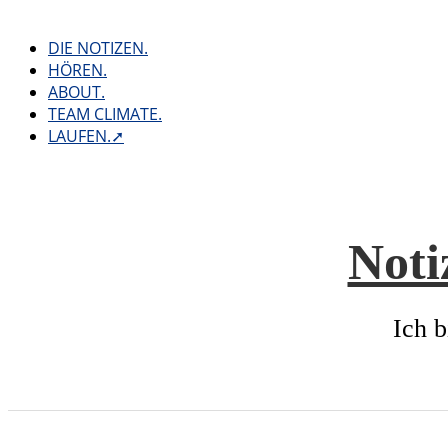
Skip
to
DIE NOTIZEN.
content
HÖREN.
ABOUT.
TEAM CLIMATE.
LAUFEN.➚
Noti
Ich b