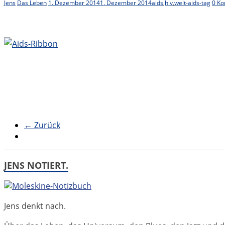
Jens
Das Leben
1. Dezember 2014
1. Dezember 2014
aids
,
hiv
,
welt-aids-tag
0 K
← Zurück
JENS NOTIERT.
Jens denkt nach.