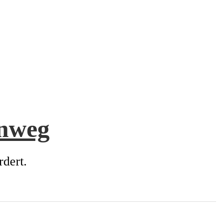
enweg
rdert.