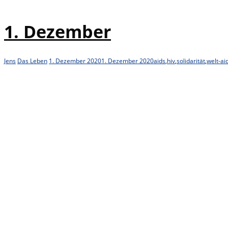
1. Dezember
Jens
Das Leben
1. Dezember 2020
1. Dezember 2020
aids
,
hiv
,
solidarität
,
welt-ai