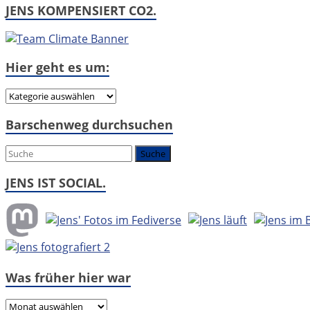
JENS KOMPENSIERT CO2.
Hier geht es um:
Hier
geht
Barschenweg durchsuchen
es
um:
JENS IST SOCIAL.
Was früher hier war
Was