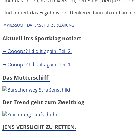
Über das Leben, das Universum, den Blues, den Jazz und d
Und notiert das Ergebnis der Denkerei dann ab und an hier 
IMPRESSUM
|
DATENSCHUTZERKLÄRUNG
Aktuell in’s Sportblog notiert
➜ Oooops? I did it again. Teil 2.
➜ Oooops? I did it again. Teil 1.
Das Mutterschiff.
Der Trend geht zum Zweitblog
JENS VERSUCHT ZU RETTEN.