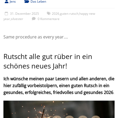
Jens
Das Leben
31. Dezember 2025
2026
,
guten rutsch
,
happy new
year
,
silvester
0 Kommentare
Same procedure as every year….
Rutscht alle gut rüber in ein
schönes neues Jahr!
Ich wünsche meinen paar Lesern und allen anderen, die
hier zufällig vorbeistolpern, einen guten Rutsch in ein
gesundes, erfolgreiches, friedvolles und gesundes 2026
.