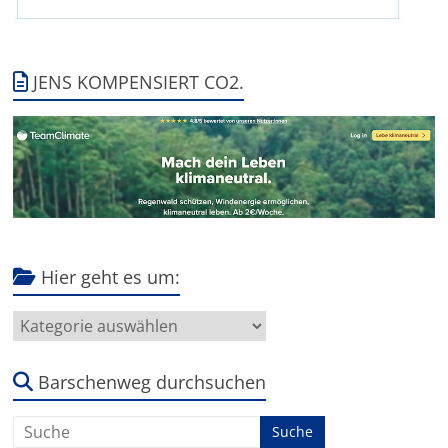
JENS KOMPENSIERT CO2.
Hier geht es um:
Hier
geht
es
um:
Barschenweg durchsuchen