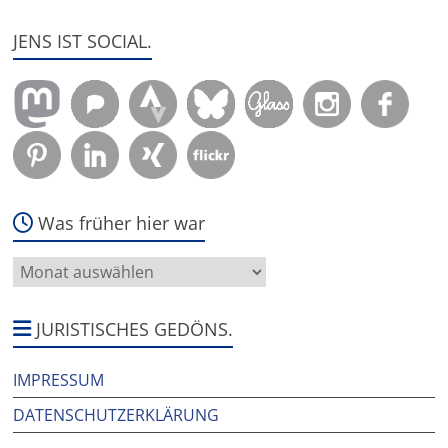
JENS IST SOCIAL.
Was früher hier war
Was
früher
hier
war
JURISTISCHES GEDÖNS.
IMPRESSUM
DATENSCHUTZERKLÄRUNG