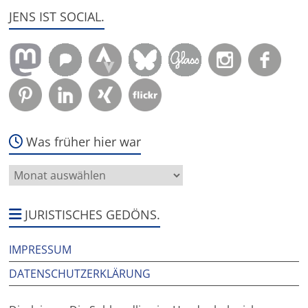
JENS IST SOCIAL.
Was früher hier war
Was
früher
hier
war
JURISTISCHES GEDÖNS.
IMPRESSUM
DATENSCHUTZERKLÄRUNG