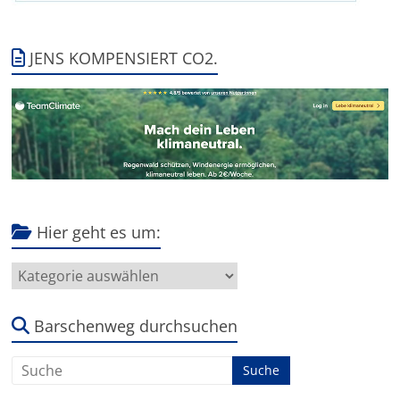
JENS KOMPENSIERT CO2.
Hier geht es um:
Hier
geht
es
um:
Barschenweg durchsuchen