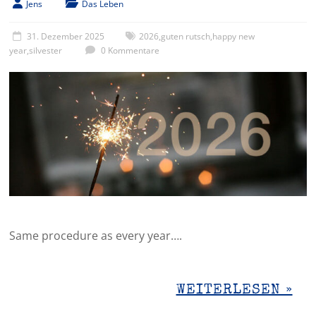
Jens
Das Leben
31. Dezember 2025
2026
,
guten rutsch
,
happy new
year
,
silvester
0 Kommentare
Same procedure as every year….
WEITERLESEN »