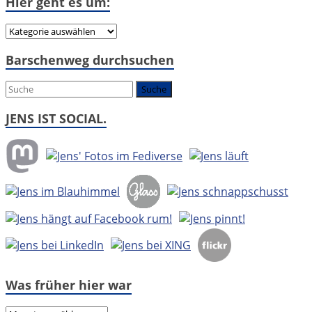
Hier geht es um:
Hier
geht
Barschenweg durchsuchen
es
um:
JENS IST SOCIAL.
Was früher hier war