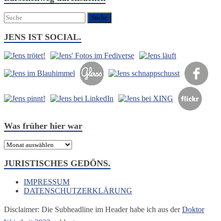
um:
JENS IST SOCIAL.
Was früher hier war
Was
früher
hier
JURISTISCHES GEDÖNS.
war
IMPRESSUM
DATENSCHUTZERKLÄRUNG
Disclaimer: Die Subheadline im Header habe ich aus der
Doktor