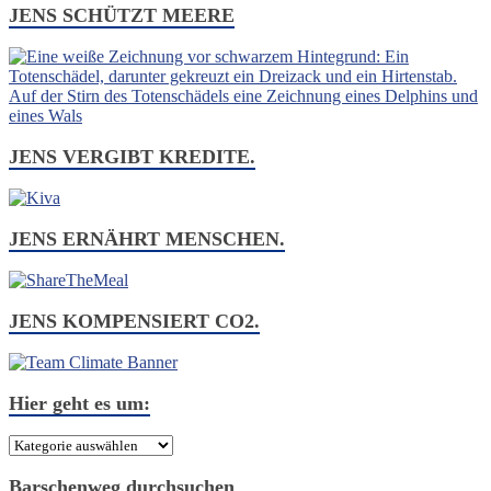
JENS SCHÜTZT MEERE
JENS VERGIBT KREDITE.
JENS ERNÄHRT MENSCHEN.
JENS KOMPENSIERT CO2.
Hier geht es um:
Hier
geht
es
Barschenweg durchsuchen