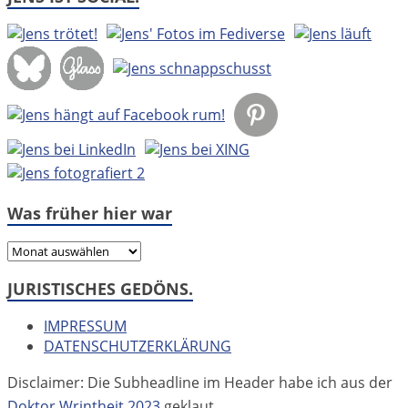
Was früher hier war
Was
früher
JURISTISCHES GEDÖNS.
hier
war
IMPRESSUM
DATENSCHUTZERKLÄRUNG
Disclaimer: Die Subheadline im Header habe ich aus der
Doktor Wrintheit 2023
geklaut.