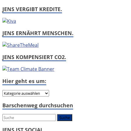
JENS VERGIBT KREDITE.
JENS ERNÄHRT MENSCHEN.
JENS KOMPENSIERT CO2.
Hier geht es um:
Hier
geht
Barschenweg durchsuchen
es
um:
JENS IST SOCIAL.