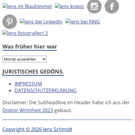
Was früher hier war
Was
früher
JURISTISCHES GEDÖNS.
hier
war
IMPRESSUM
DATENSCHUTZERKLÄRUNG
Disclaimer: Die Subheadline im Header habe ich aus der
Doktor Wrintheit 2023
geklaut.
Copyright © 2026 Jens Schmidt