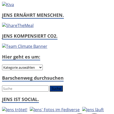
JENS ERNÄHRT MENSCHEN.
JENS KOMPENSIERT CO2.
Hier geht es um:
Hier
geht
Barschenweg durchsuchen
es
um:
JENS IST SOCIAL.