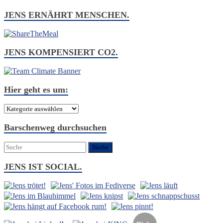
JENS ERNÄHRT MENSCHEN.
JENS KOMPENSIERT CO2.
Hier geht es um:
Hier
geht
es
Barschenweg durchsuchen
um:
JENS IST SOCIAL.