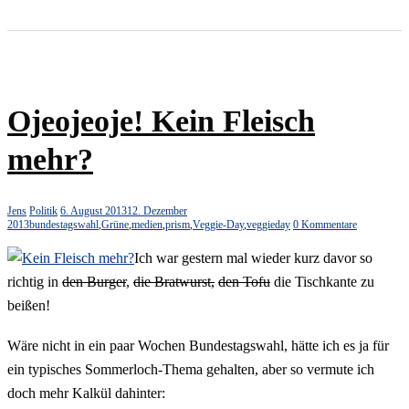
Ojeojeoje! Kein Fleisch
mehr?
Jens
Politik
6. August 2013
12. Dezember
2013
bundestagswahl
,
Grüne
,
medien
,
prism
,
Veggie-Day
,
veggieday
0 Kommentare
Ich war gestern mal wieder kurz davor so
richtig in
den Burger
,
die Bratwurst,
den Tofu
die Tischkante zu
beißen!
Wäre nicht in ein paar Wochen Bundestagswahl, hätte ich es ja für
ein typisches Sommerloch-Thema gehalten, aber so vermute ich
doch mehr Kalkül dahinter: