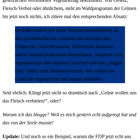
gesetzlichen verordneten Vegetariertag bekommen. Von Gesetz,
Fleisch-Verbot oder ähnlichem, steht im Wahlprogramm der Grünen
bis jetzt noch nichts, ich zitiere mal den entsprechenden Absatz:
Deshalb fordern wir mehr Verbraucheraufklärung zu
den gesundheitlichen, sozialen und ökologischen
Folgen des Fleischkonsums. Öffentliche Kantinen
sollen Vorreiterfunktionen übernehmen. Angebote von
vegetarischen und veganen Gerichten und ein „Veggie
Day“ sollen zum Standard werden. Wir wollen ein
Label für vegetarische und vegane Produkte.
Seid ehrlich: Klingt jetzt nicht so dramtisch nach „Grüne wollen uns
das Fleisch verbieten!“, oder?
Warum ich das blogge? Weil es mich gestern echt aufgeregt hat und
das von der Seele musste!
Update:
Und noch so ein Beispiel, warum die FDP jetzt echt aus