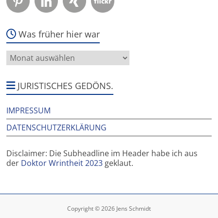
Was früher hier war
Was
früher
hier
war
JURISTISCHES GEDÖNS.
IMPRESSUM
DATENSCHUTZERKLÄRUNG
Disclaimer: Die Subheadline im Header habe ich aus
der
Doktor Wrintheit 2023
geklaut.
Copyright © 2026 Jens Schmidt