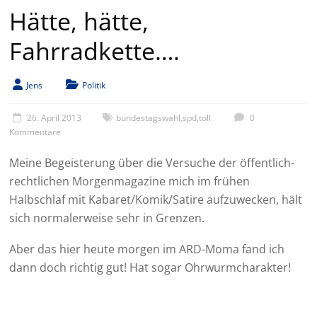
Hätte, hätte,
Fahrradkette….
Jens
Politik
26. April 2013
bundestagswahl
,
spd
,
toll
0
Kommentare
Meine Begeisterung über die Versuche der öffentlich-
rechtlichen Morgenmagazine mich im frühen
Halbschlaf mit Kabaret/Komik/Satire aufzuwecken, hält
sich normalerweise sehr in Grenzen.
Aber das hier heute morgen im ARD-Moma fand ich
dann doch richtig gut! Hat sogar Ohrwurmcharakter!