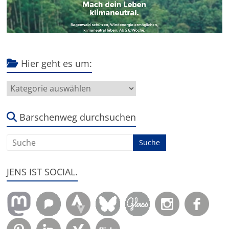
Hier geht es um:
Hier
geht
es
um:
Barschenweg durchsuchen
JENS IST SOCIAL.