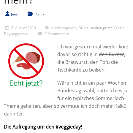
Jens
Politik
6. August 2013
bundestagswahl
,
Grüne
,
medien
,
prism
,
Veggie-
Day
,
veggieday
0 Kommentare
Ich war gestern mal wieder kurz
davor so richtig in
den Burger
,
die Bratwurst,
den Tofu
die
Tischkante zu beißen!
Wäre nicht in ein paar Wochen
Bundestagswahl, hätte ich es ja
für ein typisches Sommerloch-
Thema gehalten, aber so vermute ich doch mehr Kalkül
dahinter:
Die Aufregung um den #veggieday!