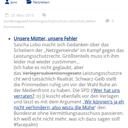
Jens
Netzleben
25. März 2013
bundestagswahl
,
leistungsschutzrecht
,
lsr
,
tierschutz
,
twitter
0
Kommentare
Unsere Mütter, unsere Fehler
Sascha Lobo macht sich Gedanken über das
Scheitern der „Netzgemeinde“ im Kampf gegen das
Leistungsschutzrecht. Größtenteils muss ich ihm
leider mal wieder zustimmen…
(Ich habe es nicht geglaubt, aber
das
Verlegersubventionsgesetz
Leistungsschutzre
cht wird tatsächlich Realität. Schwarz-Gelb stellt
die Printmedien ruhig um vor der Wahl Ruhe an
der Medienfront zu haben. Die SPD ((
Wer hat uns
verraten?
;o) )) kuscht ebenfalls vor den Verlagen
und lässt es mit dem Argument „
Wir können’s ja eh
nicht verhindern, also wozu die Mühe
“ den
Bundesrat ohne Vermittlungsausschuss passieren.
Ich weiß echt nicht mehr, was ich dazu sagen soll!
#facepalm)