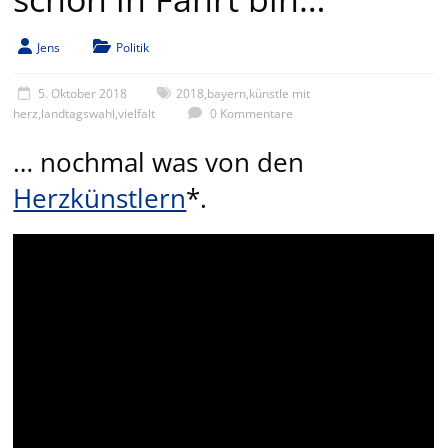
Jens
Politik
5. Oktober 2018
2018
,
bayern
,
künstle mit
herz
,
landtagswahl
,
vielfalt
0 Kommentare
… nochmal was von den
Herzkünstlern
*.