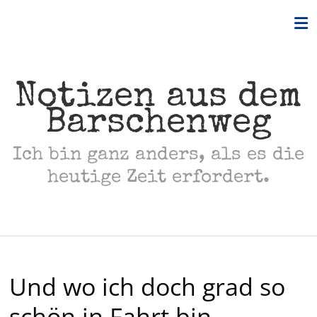
Skip
to
content
Notizen aus dem
Barschenweg
Ich bin ganz anders, als es die
heutige Zeit erfordert.
Und wo ich doch grad so
schön in Fahrt bin…