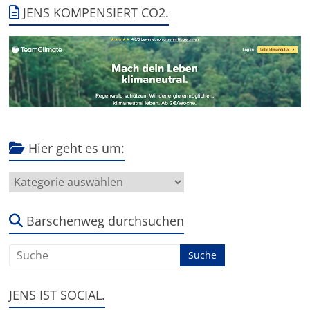
JENS KOMPENSIERT CO2.
Hier geht es um:
Hier
geht
es
um:
Barschenweg durchsuchen
JENS IST SOCIAL.