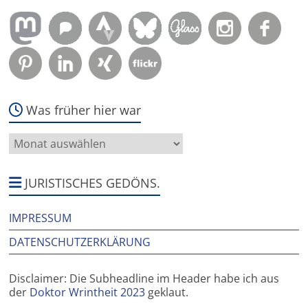
Was früher hier war
Was
früher
hier
war
JURISTISCHES GEDÖNS.
IMPRESSUM
DATENSCHUTZERKLÄRUNG
Disclaimer: Die Subheadline im Header habe ich aus
der
Doktor Wrintheit 2023
geklaut.