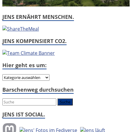
JENS ERNÄHRT MENSCHEN.
JENS KOMPENSIERT CO2.
Hier geht es um:
Hier
geht
Barschenweg durchsuchen
es
um:
JENS IST SOCIAL.