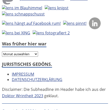
Was früher hier war
Was
früher
JURISTISCHES GEDÖNS.
hier
war
IMPRESSUM
DATENSCHUTZERKLÄRUNG
Disclaimer: Die Subheadline im Header habe ich aus der
Doktor Wrintheit 2023
geklaut.