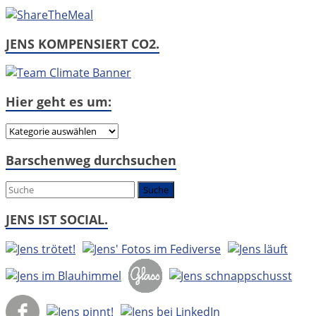
JENS KOMPENSIERT CO2.
Hier geht es um:
Hier
geht
Barschenweg durchsuchen
es
um:
JENS IST SOCIAL.