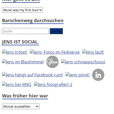
Hier
geht
Barschenweg durchsuchen
es
um:
JENS IST SOCIAL.
Was früher hier war
Was
früher