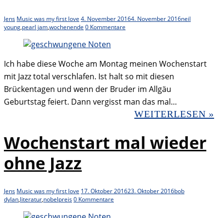
Jens
Music was my first love
4. November 2016
4. November 2016
neil
young
,
pearl jam
,
wochenende
0 Kommentare
Ich habe diese Woche am Montag meinen Wochenstart
mit Jazz total verschlafen. Ist halt so mit diesen
Brückentagen und wenn der Bruder im Allgäu
Geburtstag feiert. Dann vergisst man das mal…
WEITERLESEN »
Wochenstart mal wieder
ohne Jazz
Jens
Music was my first love
17. Oktober 2016
23. Oktober 2016
bob
dylan
,
literatur
,
nobelpreis
0 Kommentare