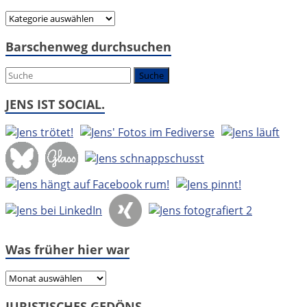
Hier
geht
Barschenweg durchsuchen
es
um:
JENS IST SOCIAL.
Was früher hier war
Was
früher
JURISTISCHES GEDÖNS.
hier