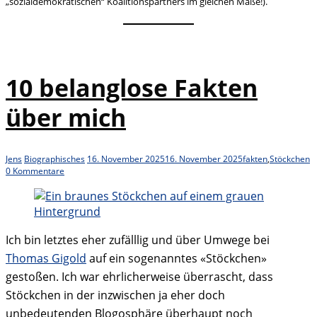
„sozialdemokratischen“ Koalitionspartners im gleichen Maße!).
10 belanglose Fakten
über mich
Jens
Biographisches
16. November 2025
16. November 2025
fakten
,
Stöckchen
0 Kommentare
Ich bin letztes eher zufälllig und über Umwege bei
Thomas Gigold
auf ein sogenanntes «Stöckchen»
gestoßen. Ich war ehrlicherweise überrascht, dass
Stöckchen in der inzwischen ja eher doch
unbedeutenden Blogosphäre überhaupt noch