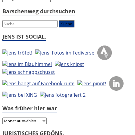
geht
Barschenweg durchsuchen
es
um:
JENS IST SOCIAL.
Was früher hier war
Was
früher
JURISTISCHES GEDÖNS.
hier