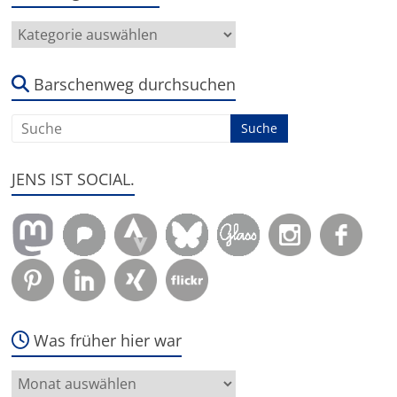
Hier
geht
es
um:
Barschenweg durchsuchen
JENS IST SOCIAL.
Was früher hier war
Was
früher