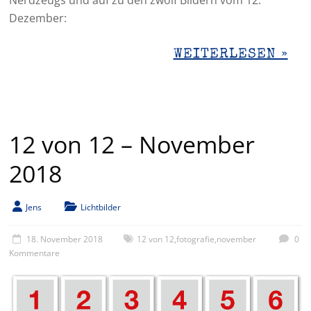
Nerdzeugs und auf zu den zwölf Bildern vom 12.
Dezember:
WEITERLESEN »
12 von 12 – November
2018
Jens
Lichtbilder
18. November 2018
12 von 12
,
fotografie
,
november
0
Kommentare